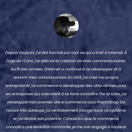
À
Depuis toujours, j'ai été fasciné par tout ce qui a trait à internet. À
l'âge de 13 ans, j'ai débuté la création de sites communautaires.
Au fil des années, l'internet a continué à se développer et à
enrichir mes connaissances. En 2014, j'ai créé ma propre
r
entreprise et j'ai commencé à développer des sites vitrines pour
i
les entreprises qui cherchent à se faire connaître. Par la suite, j'ai
développé mon premier site e-commerce sous PrestaShop. De
nature très curieuse, j'ai véritablement plongé dans ce système
et j'ai réalisé son potentiel. Convaincu que l'e-commerce
r
connaîtra une évolution constante, je me suis engagé à soutenir